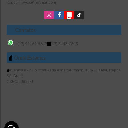
itapoaimoveis@hotmail.com
Contatos
(47) 99169-9647
(47) 3443-0845
Onde Estamos
Avenida 877 Doutora Zilda Arns Neumann
,
1306
,
Paese
,
Itapoá
,
SC
,
Brasil
CRECI: 3872-J