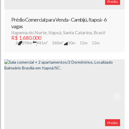
Prédio
Prédio Comercial para Venda - Cambijú, Itapoá - 6
vagas
Itapema do Norte
,
Itapoá
,
Santa Catarina
,
Brasil
R$
1.680.000
6
298m
441m²
360m²
30m
12m
12m
Prédio