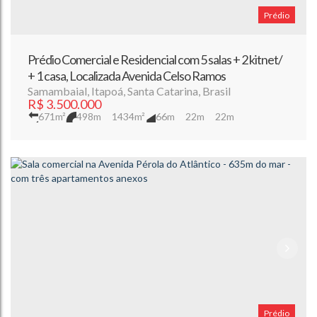
Prédio
Prédio Comercial e Residencial com 5 salas + 2 kitnet/
+ 1 casa, Localizada Avenida Celso Ramos
Samambaial
,
Itapoá
,
Santa Catarina
,
Brasil
R$
3.500.000
671m²
498m
1434m²
66m
22m
22m
Prédio