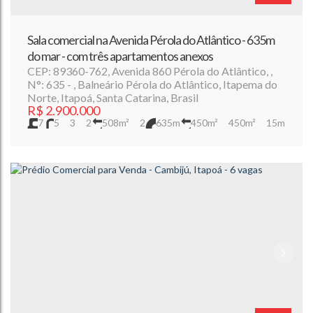
Sala comercial na Avenida Pérola do Atlântico - 635m
do mar - com três apartamentos anexos
CEP: 89360-762
,
Avenida 860 Pérola do Atlântico
,
N°:
635
,
Balneário Pérola do Atlântico
,
Itapema do
Norte
,
Itapoá
,
Santa Catarina
,
Brasil
R$
2.900.000
7
5
3
2
508m²
2
635m
450m²
450m²
15m
15m
30m
30m