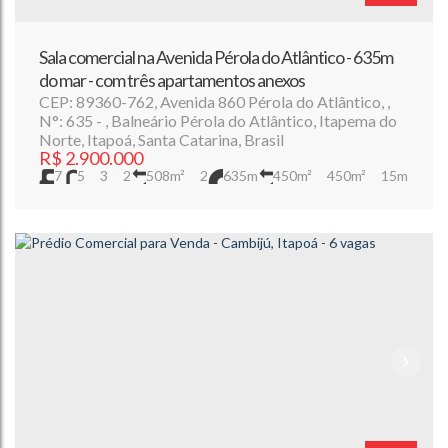
Sala comercial na Avenida Pérola do Atlântico - 635m
do mar - com três apartamentos anexos
CEP: 89360-762
,
Avenida 860 Pérola do Atlântico
,
N°:
635
,
Balneário Pérola do Atlântico
,
Itapema do
Norte
,
Itapoá
,
Santa Catarina
,
Brasil
R$
2.900.000
7
5
3
2
508m²
2
635m
450m²
450m²
15m
15m
30m
30m