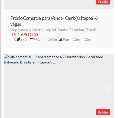
Prédio
Prédio Comercial para Venda - Cambijú, Itapoá - 6
vagas
Itapema do Norte
,
Itapoá
,
Santa Catarina
,
Brasil
R$
1.680.000
6
298m
441m²
360m²
30m
12m
12m
Prédio