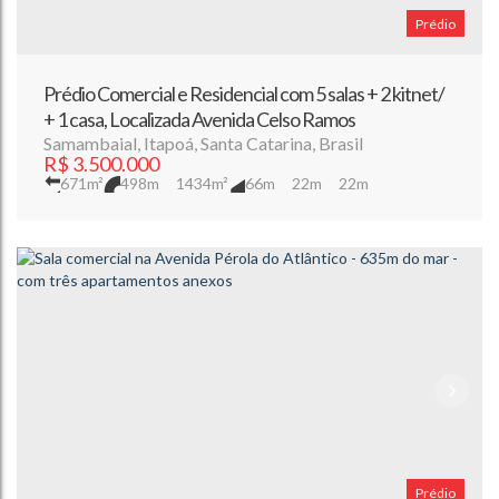
Prédio
Prédio Comercial e Residencial com 5 salas + 2 kitnet/
+ 1 casa, Localizada Avenida Celso Ramos
Samambaial
,
Itapoá
,
Santa Catarina
,
Brasil
R$
3.500.000
671m²
498m
1434m²
66m
22m
22m
Prédio