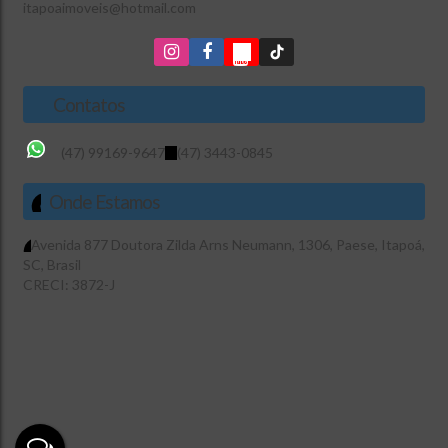
itapoaimoveis@hotmail.com
Contatos
(47) 99169-9647
(47) 3443-0845
Onde Estamos
Avenida 877 Doutora Zilda Arns Neumann
,
1306
,
Paese
,
Itapoá
,
SC
,
Brasil
CRECI: 3872-J