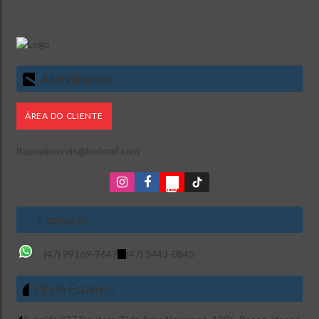
Atendimento
ÁREA DO CLIENTE
itapoaimoveis@hotmail.com
Contatos
(47) 99169-9647
(47) 3443-0845
Onde Estamos