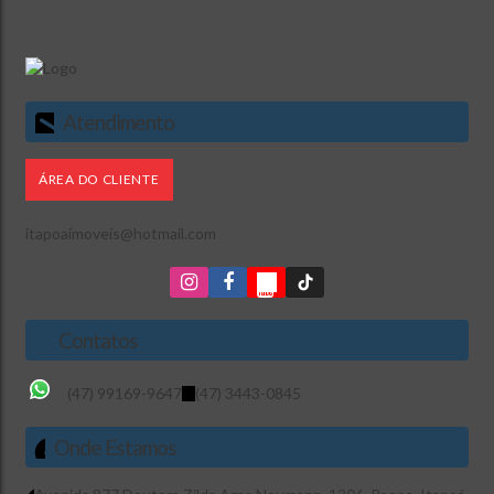
Atendimento
ÁREA DO CLIENTE
itapoaimoveis@hotmail.com
Contatos
(47) 99169-9647
(47) 3443-0845
Onde Estamos