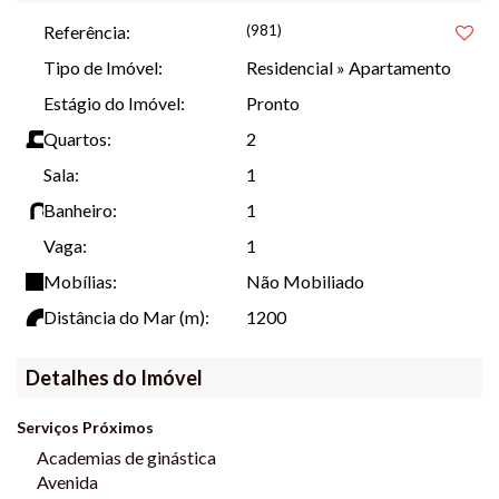
Referência:
(981)
Localizado no Balneário Jardim da Barra.
Tipo de Imóvel:
Residencial
»
Apartamento
Bairro Itapema do Norte.
Estágio do Imóvel:
Pronto
Quartos:
2
Aproximadamente 1.200 metros da praia.
Sala:
1
Banheiro:
1
Bloco 2
Vaga:
1
APTO 001 - VENDIDO
Mobílias:
Não Mobiliado
APTO 002 - VENDIDO
Distância do Mar (m):
1200
APTO 003 - VENDIDO
APTO 004 - VENDIDO
Detalhes do Imóvel
APTO 101 - VENDIDO
Serviços Próximos
APTO 102 - VENDIDO
Academias de ginástica
APTO 103 - VENDIDO
Avenida
APTO 104 - R$ 335.000,00