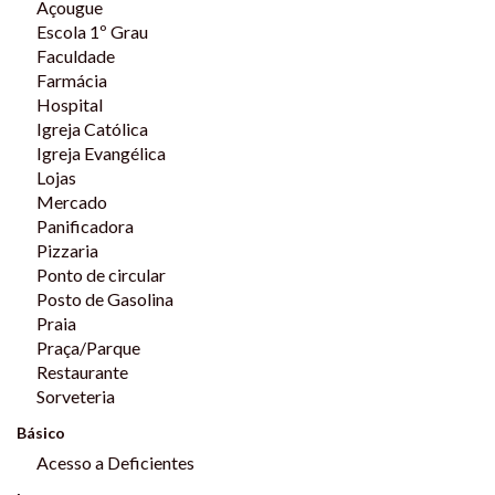
Açougue
APTO 201 - VENDIDO
Escola 1º Grau
APTO 202 - VENDIDO
Faculdade
APTO 203 - VENDIDO
Farmácia
Hospital
APTO 204 - VENDIDO
Igreja Católica
Igreja Evangélica
Este anúncio está sujeito a alterações de preço e
Lojas
disponibilidade. Para mais informações, entre em contato.
Mercado
Panificadora
Pizzaria
Ponto de circular
Posto de Gasolina
Praia
Praça/Parque
Restaurante
Sorveteria
Básico
Acesso a Deficientes