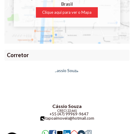
Brasil
Clique aqui para ver o
Mapa
Corretor
Cássio Souza
CRECI
22.661
+55 (47) 99969-9647
itapoaimoveis@hotmail.com