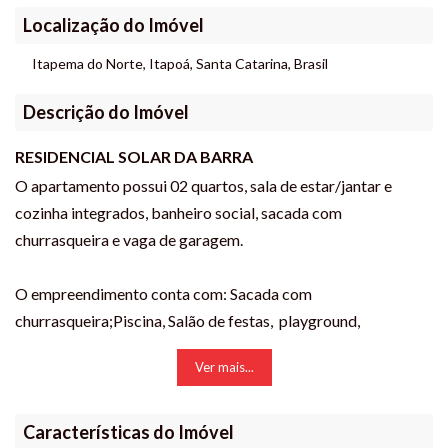
Localização do Imóvel
Itapema do Norte
,
Itapoá
,
Santa Catarina
,
Brasil
Descrição do Imóvel
RESIDENCIAL SOLAR DA BARRA
O apartamento possui 02 quartos, sala de estar/jantar e
cozinha integrados, banheiro social, sacada com
churrasqueira e vaga de garagem.
O empreendimento conta com: Sacada com
churrasqueira;Piscina, Salão de festas, playground,
bicicletário, infra p/ ar condicionado.
Ver mais...
São 3 blocos, cada um com 12 apartamentos, sendo 4 por
andar.
Características do Imóvel