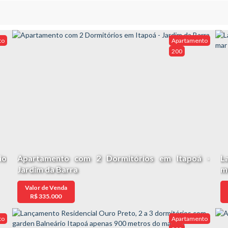
to
Apartamento
200
io
Apartamento com 2 Dormitórios em Itapoá -
L
Jardim da Barra
m
Valor de Venda
R$
335.000
to
Apartamento