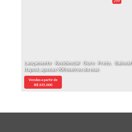
299
Lançamento Residencial Ouro Preto, Balneár
Itapoá, apenas 900 metros do mar.
Vendas a partir de
R$
335.000