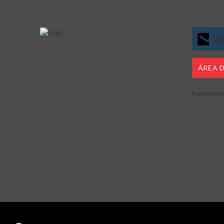
At
ÁREA 
itapoaimo