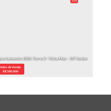
358
partamento 1001 Torre 2 - Vista Mar - 10° Andar
Valor de Venda
R$
580.000