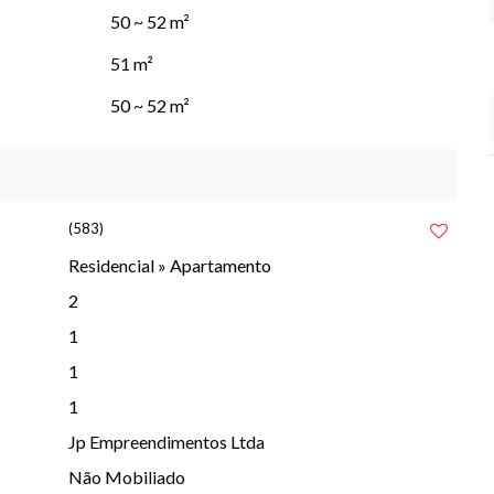
50 ~ 52 m²
51 m²
50 ~ 52 m²
(583)
Residencial
»
Apartamento
2
1
1
usão da obra).
1
s próprios ou financiamento bancário).
Jp Empreendimentos Ltda
Não Mobiliado