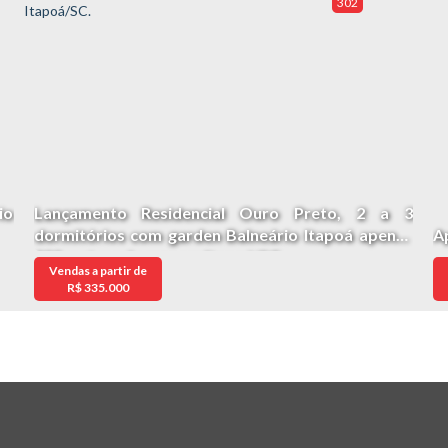
302
io
Lançamento Residencial Ouro Preto, 2 a 3
dormitórios com garden Balneário Itapoá apenas
A
900 metros do mar em Itapoá/SC.
Vendas a partir de
R$
335.000