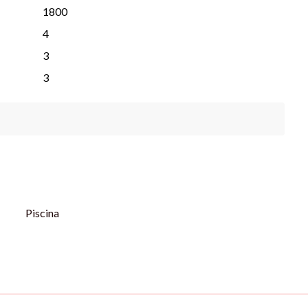
1800
ão da construtora.
4
3
a #imobiliariaitapoaimoveis #imovelnapraiadeitapoasc
3
Piscina