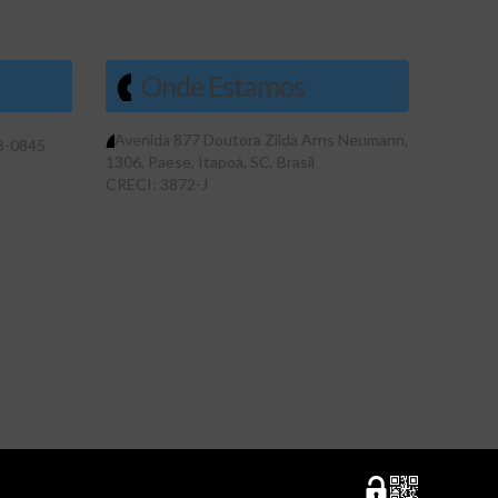
Onde Estamos
Avenida 877 Doutora Zilda Arns Neumann
,
3-0845
1306
,
Paese
,
Itapoá
,
SC
,
Brasil
CRECI: 3872-J