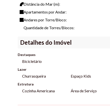
Distância do Mar (m):
Valores e parcelas sujeitas a alteração, segundo avaliaç
Apartamentos por Andar:
Andares por Torre/Bloco:
#apartamentoemitapoasc #imoveis #apartamentonaprai
Quantidade de Torres/Blocos:
Detalhes do Imóvel
Destaques
Bicicletário
Lazer
Churrasqueira
Espaço Kids
Estrutura
Cozinha Americana
Área de Serviço