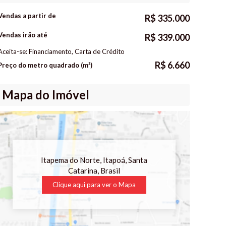
Vendas a partir de
R$
335.000
Vendas irão até
R$
339.000
Aceita-se: Financiamento, Carta de Crédito
R$
6.660
Preço do metro quadrado (m²)
Mapa do Imóvel
Itapema do Norte
,
Itapoá
,
Santa
Catarina
,
Brasil
Clique aqui para ver o
Mapa