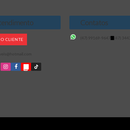
endimento
Contatos
(47) 99169-9647
(47) 344
DO CLIENTE
veis@hotmail.com