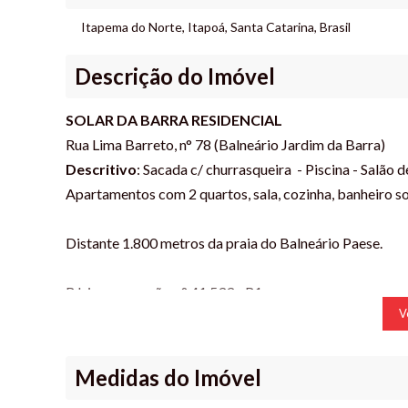
Itapema do Norte
,
Itapoá
,
Santa Catarina
,
Brasil
Descrição do Imóvel
SOLAR DA BARRA RESIDENCIAL
Rua Lima Barreto, n° 78 (Balneário Jardim da Barra)
Descritivo
: Sacada c/ churrasqueira - Piscina - Salão d
Apartamentos com 2 quartos, sala, cozinha, banheiro so
Distante 1.800 metros da praia do Balneário Paese.
R.I. incorporação n.° 41.533 - R1.
V
Consulte-nos sobre a disponibilidade e preços sujeitos 
Esperamos seu contato!
Medidas do Imóvel