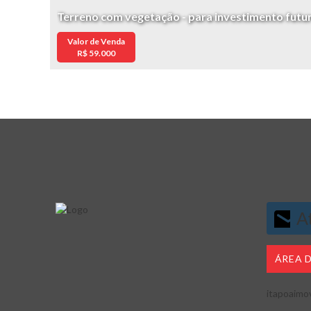
Terreno com vegetação - para investimento futu
Valor de Venda
R$
59.000
At
ÁREA 
itapoaimo