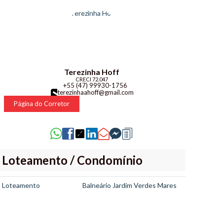
Terezinha Hoff
CRECI
72.047
+55 (47) 99930-1756
terezinhaahoff@gmail.com
Página do Corretor
Loteamento / Condomínio
Loteamento
Balneário Jardim Verdes Mares