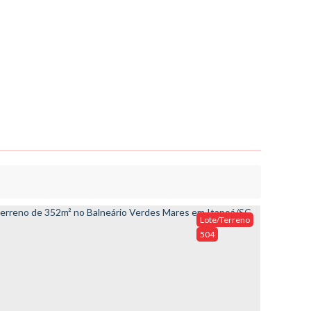
Lote/Terreno
504