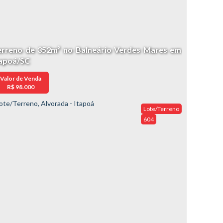
erreno de 352m² no Balneário Verdes Mares em
tapoá/SC
Valor de Venda
R$
98.000
Lote/Terreno
604