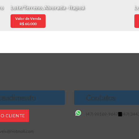
ro
Lote/Terreno, Alvorada - Itapoá
L
Valor de Venda
R$
60.000
endimento
Contatos
(47) 99169-9647
(47) 344
DO CLIENTE
veis@hotmail.com