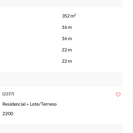
352 m²
16 m
16 m
22 m
22 m
(2237)
Residencial
»
Lote/Terreno
2200