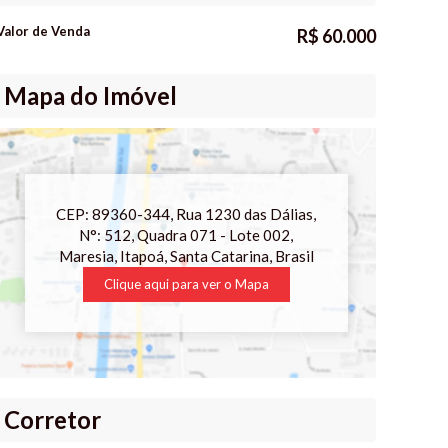
Valor de Venda
R$
60.000
Mapa do Imóvel
CEP: 89360-344
,
Rua 1230 das Dálias
,
N°:
512
,
Quadra 071 - Lote 002
,
Maresia
,
Itapoá
,
Santa Catarina
,
Brasil
Clique aqui para ver o
Mapa
Corretor