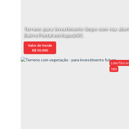
Terreno para Investimento limpo com rua aber
Bairro Pontal em Itapoá/SC.
Valor de Venda
R$
50.000
Lote/Terre
583