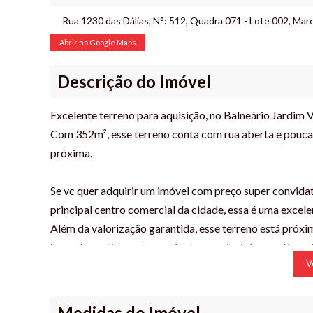
Rua 1230 das Dálias
,
N°:
512
,
Quadra 071 - Lote 002
,
Mare
Abrir no Google Maps
Descrição do Imóvel
Excelente terreno para aquisição, no Balneário Jardim 
Com 352m², esse terreno conta com rua aberta e pouca v
próxima.
Se vc quer adquirir um imóvel com preço super convida
principal centro comercial da cidade, essa é uma excele
Além da valorização garantida, esse terreno está próx
inovador e altamente rentável que se instalou em Itapoá
V
Entre em contato para verificar mais informações, agenda
Não perca a oportunidade de investir na cidade que mais
Estamos esperando por você!
Medidas do Imóvel