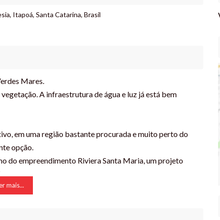
sia
,
Itapoá
,
Santa Catarina
,
Brasil
Verdes Mares.
egetação. A infraestrutura de água e luz já está bem
tivo, em uma região bastante procurada e muito perto do
nte opção.
imo do empreendimento Riviera Santa Maria, um projeto
.
er mais...
r sua visita e fazer a aquisição!
 cresce no sul do país!