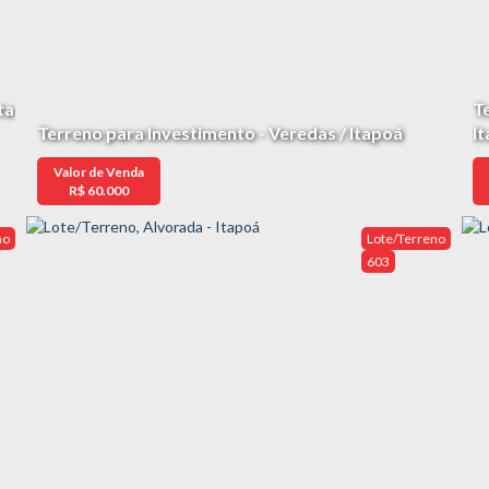
ta
T
Terreno para Investimento - Veredas / Itapoá
I
Valor de Venda
R$
60.000
no
Lote/Terreno
603