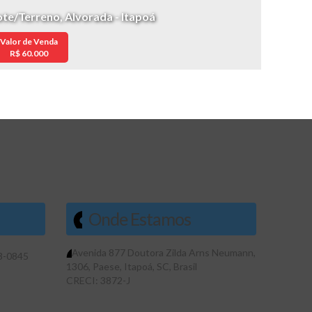
ote/Terreno, Alvorada - Itapoá
Valor de Venda
R$
60.000
Onde Estamos
Avenida 877 Doutora Zilda Arns Neumann
,
3-0845
1306
,
Paese
,
Itapoá
,
SC
,
Brasil
CRECI: 3872-J