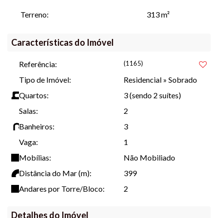
portão eletrônico
+ Sala Comercia
l em ótima localização
Terreno:
313 m²
(esquina), com sala de atendimento reservada, excelente para
escritório ou consultório.
Características do Imóvel
Imóvel pronto e averbado.
Total de área construída 240 m².
Referência:
(1165)
Acabamento em porcelanato, pintura projetada.
Tipo de Imóvel:
Residencial
»
Sobrado
Valor: R$ 1.300.000.
Valores sujeito a alterações sem aviso prévio.
Quartos:
3 (sendo 2 suítes)
Para mais informações entre em contato com nossa equipe.
Salas:
2
Banheiros:
3
#salacomercial #sobrado #Itapoá #Imoveis #itapoasc
Vaga:
1
Mobílias:
Não Mobiliado
Distância do Mar (m):
399
Andares por Torre/Bloco:
2
Detalhes do Imóvel