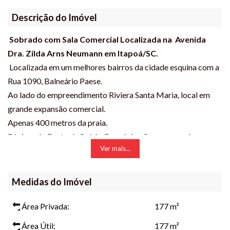
Descrição do Imóvel
Sobrado com Sala Comercial Localizada na Avenida
Dra. Zilda Arns Neumann em Itapoá/SC.
Localizada em um melhores bairros da cidade esquina com a
Rua 1090, Balneário Paese.
Ao lado do empreendimento Riviera Santa Maria, local em
grande expansão comercial.
Apenas 400 metros da praia.
Póximo do Posto de Saúde, Farmácias, Supermercados,
Ver mais...
Cartório Tabelionato de Notas.
Descritivo
: Imóvel amplo com 2 suítes no andar superior
sendo 1 com sacada e closet 1 dormitório no térreo todos os
Medidas do Imóvel
dormitórios com ar condicionado, home office, sala de estar,
cozinha, BWC social, lavanderia, área com churrasqueira,
Área Privada:
177 m²
garagem com home box luzes de emergência Interfone,
Área Útil:
177 m²