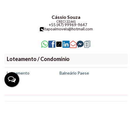
Cássio Souza
CRECI
22.661
+55 (47) 99969-9647
itapoaimoveis@hotmail.com
Loteamento / Condomínio
Loteamento
Balneário Paese
Imóveis relacionados
Sobrado
22