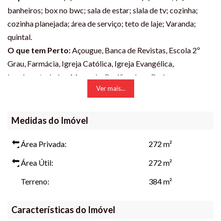
banheiros; box no bwc; sala de estar; slala de tv; cozinha;
cozinha planejada; área de serviço; teto de laje; Varanda;
quintal.
O que tem Perto:
Açougue, Banca de Revistas, Escola 2º
Grau, Farmácia, Igreja Católica, Igreja Evangélica,
Lanchonete, Lojas, Mercado, Panificadora, Praia,
Ver mais...
Praça/Parque, Posto de Gasolina, Pizzaria, Posto de Saúde.
Praia própria para banho e com boa expansão de areia.
Excelente bairro para se morar.
Medidas do Imóvel
Este anúncio está sujeito a alterações de preço e
Área Privada:
272 m²
disponibilidade. Para mais informações, entre em contato.
Área Útil:
272 m²
Terreno:
384 m²
#sobrado #imoveis #itapoaimoveis #itapoasc #itapoa
Características do Imóvel