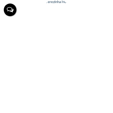
Terezinha Hoff
CRECI
72.047
+55 (47) 99930-1756
terezinhaahoff@gmail.com
Página do Corretor
Loteamento / Condomínio
Loteamento
Balneário Volta ao Mundo I