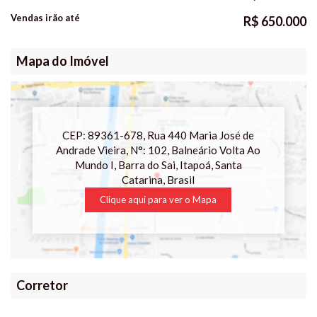
Vendas irão até
R$
650.000
Mapa do Imóvel
CEP: 89361-678
,
Rua 440 Maria José de
Andrade Vieira
,
N°:
102
,
Balneário Volta Ao
Mundo I
,
Barra do Sai
,
Itapoá
,
Santa
Catarina
,
Brasil
Clique aqui para ver o
Mapa
Corretor