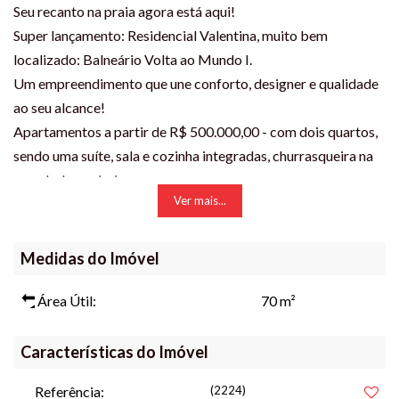
Seu recanto na praia agora está aqui!
Super lançamento: Residencial Valentina, muito bem
localizado: Balneário Volta ao Mundo I.
Um empreendimento que une conforto, designer e qualidade
ao seu alcance!
Apartamentos a partir de R$ 500.000,00 - com dois quartos,
sendo uma suíte, sala e cozinha integradas, churrasqueira na
sacada, lavanderia.
Ver mais...
Onde a versatilidade do ambiente planejado insere você e sua
família numa estrutura totalmente moderna e iluminada!
Localizado num dos balneários mais aconchegantes de nossa
Medidas do Imóvel
bela cidade, tudo o que precisa está a poucos passos de
distância!
Área Útil:
70 m²
Com a praia a cerca de 100m da sua casa, sua família pode
aproveitar, em tempo integral, seus dias de verão! Calçadão
Características do Imóvel
com quadras de vôley de areia, parquinho infantil, cancha de
Referência:
(2224)
bocha, espaço fitness, quiosques à beira mar. Tudo isso aliado