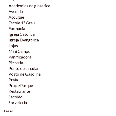
Academias de ginástica
Matrícula n° 4.527 R.I - Itapoá/SC
Avenida
Incorporação Imobiliária n° R-8 - 4.527
Açougue
Escola 1º Grau
Farmácia
Igreja Católica
Igreja Evangélica
Lojas
Mini Campo
Panificadora
Pizzaria
Ponto de circular
Posto de Gasolina
Praia
Praça/Parque
Restaurante
Sacolão
Sorveteria
Lazer