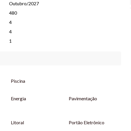
Outubro/2027
nibilidade. Para mais informações, entre em contato.
480
4
4
1
Piscina
Energia
Pavimentação
Litoral
Portão Eletrônico