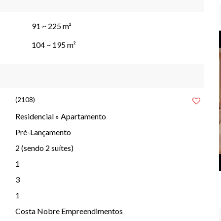
a Saint-Gobain
91 ~ 225 m²
ntem conforto e economia - tecnologia Saint-Gobain
104 ~ 195 m²
 - tecnologia Hidro
o
anti-infriltração - tecnologia Pormade
(2108)
Residencial
»
Apartamento
Pré-Lançamento
2 (sendo 2 suítes)
1
3
1
Costa Nobre Empreendimentos
ndo possível adquirir uma vaga extra (acessório)