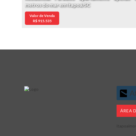
metros do mar em Itapoá/SC
Valor de Venda
R$
915.535
At
ÁREA 
itapoaimo