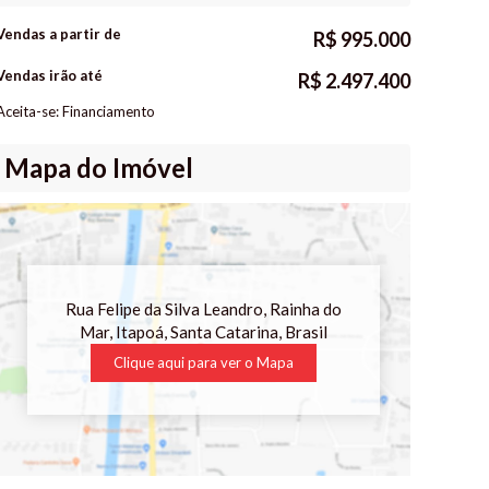
Vendas a partir de
R$
995.000
Vendas irão até
R$
2.497.400
Aceita-se: Financiamento
Mapa do Imóvel
Rua Felipe da Silva Leandro
,
Rainha do
Mar
,
Itapoá
,
Santa Catarina
,
Brasil
Clique aqui para ver o
Mapa