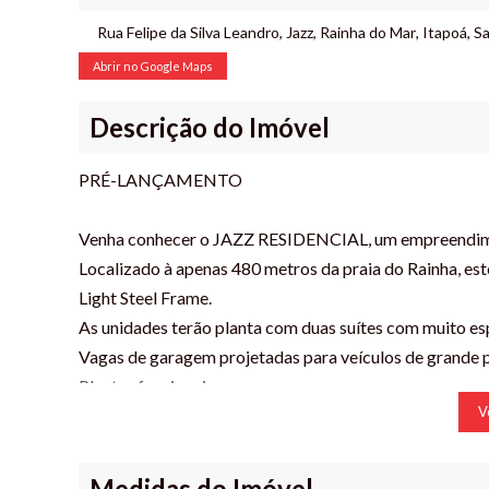
Rua Felipe da Silva Leandro
,
Jazz
,
Rainha do Mar
,
Itapoá
,
Sa
Abrir no Google Maps
Descrição do Imóvel
PRÉ-LANÇAMENTO
Venha conhecer o JAZZ RESIDENCIAL, um empreendimen
Localizado à apenas 480 metros da praia do Rainha, e
Light Steel Frame.
As unidades terão planta com duas suítes com muito es
Vagas de garagem projetadas para veículos de grande 
Plantas funcionais
V
Churrasqueira a carvão
Áreas Integradas
1 Vaga de garagem*
Medidas do Imóvel