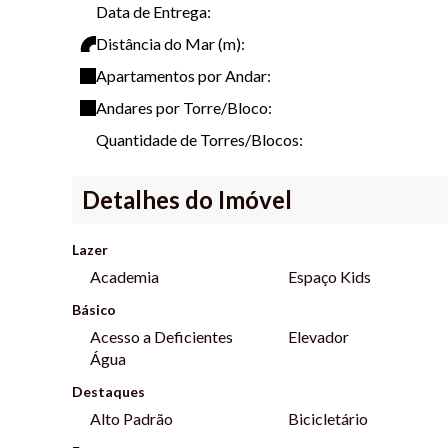
Data de Entrega:
Este anúncio está sujeito a alterações de preço e dispo
Distância do Mar (m):
Apartamentos por Andar:
Andares por Torre/Bloco:
Quantidade de Torres/Blocos:
Detalhes do Imóvel
Lazer
Academia
Espaço Kids
Básico
Acesso a Deficientes
Elevador
Água
Destaques
Alto Padrão
Bicicletário