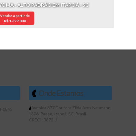
YOMA - ALTO PADRÃO EM ITAPOÁ - SC
Vendas a partir de
R$
1.399.000
Onde Estamos
Avenida 877 Doutora Zilda Arns Neumann
,
3-0845
1306
,
Paese
,
Itapoá
,
SC
,
Brasil
CRECI: 3872-J