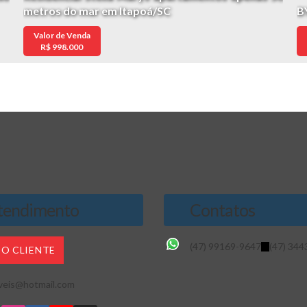
metros do mar em Itapoá/SC
B
Valor de Venda
R$
998.000
endimento
Contatos
(47) 99169-9647
(47) 344
DO CLIENTE
veis@hotmail.com