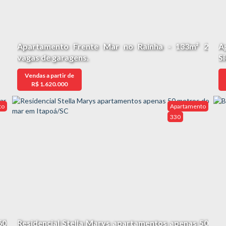
Apartamento Frente Mar no Rainha - 133m² 2
A
vagas de garagens.
S
Vendas a partir de
R$
1.620.000
to
Apartamento
330
60
Residencial Stella Marys apartamentos apenas 50