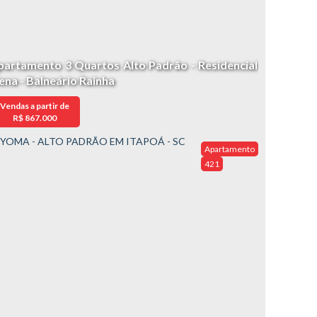
partamento 3 Quartos Alto Padrão - Residencial
iena - Balneário Rainha
Vendas a partir de
R$
867.000
Apartamento
421