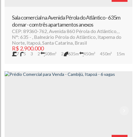
Sala comercial na Avenida Pérola do Atlântico - 635m
do mar - com três apartamentos anexos
CEP: 89360-762
,
Avenida 860 Pérola do Atlântico
,
N°:
635
,
Balneário Pérola do Atlântico
,
Itapema do
Norte
,
Itapoá
,
Santa Catarina
,
Brasil
R$
2.900.000
7
5
3
2
508m²
2
635m
450m²
450m²
15m
15m
30m
30m