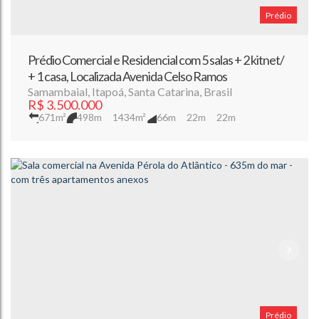
Prédio
Prédio Comercial e Residencial com 5 salas + 2 kitnet/
+ 1 casa, Localizada Avenida Celso Ramos
Samambaial
,
Itapoá
,
Santa Catarina
,
Brasil
R$
3.500.000
671m²
498m
1434m²
66m
22m
22m
Prédio