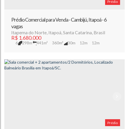
Prédio
Prédio Comercial para Venda - Cambijú, Itapoá - 6
vagas
Itapema do Norte
,
Itapoá
,
Santa Catarina
,
Brasil
R$
1.680.000
6
298m
441m²
360m²
30m
12m
12m
Prédio