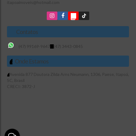
itapoaimoveis@hotmail.com
Contatos
(47) 99169-9647
(47) 3443-0845
Onde Estamos
Avenida 877 Doutora Zilda Arns Neumann
,
1306
,
Paese
,
Itapoá
,
SC
,
Brasil
CRECI: 3872-J