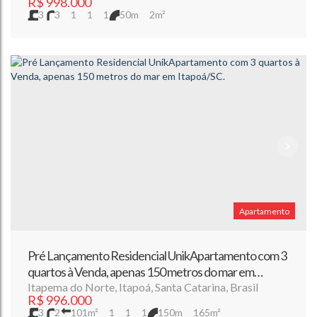
R$
998.000
3
3
1
1
1
50m
2m²
Apartamento
Pré Lançamento Residencial UnikApartamento com 3
quartos à Venda, apenas 150 metros do mar em
Itapoá/SC.
Itapema do Norte
,
Itapoá
,
Santa Catarina
,
Brasil
R$
996.000
3
2
101m²
1
1
1
150m
165m²