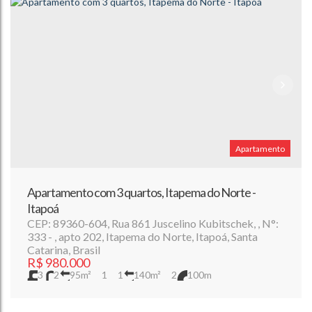
Apartamento
Apartamento com 3 quartos, Itapema do Norte -
Itapoá
CEP: 89360-604
,
Rua 861 Juscelino Kubitschek
,
N°:
333
,
apto 202
,
Itapema do Norte
,
Itapoá
,
Santa
Catarina
,
Brasil
R$
980.000
3
2
95m²
1
1
140m²
2
100m