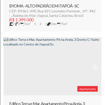
BYOMA - ALTO PADRÃO EM ITAPOÁ - SC
CEP: 89361-490
,
Rua 421 Leonides Pommer
,
N°:
942
,
Rainha do Mar
,
Itapoá
,
Santa Catarina
,
Brasil
R$
1.399.000
2
3
75m²
1
2
1
50m
75m²
Apartamento
Edifico Terra e Mar, Apartamento Pé na Areia, 3