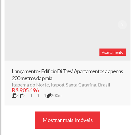
Apartamento
Lançamento - Edificio Di Trevi Apartamentos a apenas
200 metros da praia
Itapema do Norte
,
Itapoá
,
Santa Catarina
,
Brasil
R$
905.196
3
2
1
1
1
200m
Mostrar mais Imóveis