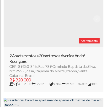
Apartamento
2 Apartamentos a 30 metros da Avenida André
Rodrigues
CEP: 89360-846
,
Rua 789 Ormindo Baptista da Silva
,
N°:
255
,
casa
,
Itapema do Norte
,
Itapoá
,
Santa
Catarina
,
Brasil
R$
920.000
5
4
2
3
127m²
3
970m
127m²
360m²
30m
12m
12m