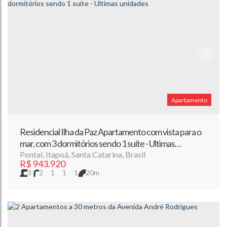
Apartamento
Residencial Ilha da Paz Apartamento com vista para o
mar, com 3 dormitórios sendo 1 suíte - Ultimas
unidades
Pontal
,
Itapoá
,
Santa Catarina
,
Brasil
R$
943.920
3
2
1
1
1
20m