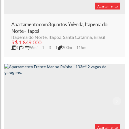
Apartamento
Apartamento com 3 quartos à Venda, Itapema do
Norte - Itapoá
Itapema do Norte
,
Itapoá
,
Santa Catarina
,
Brasil
R$
1.849.000
3
3
96m²
1
3
1
200m
115m²
Apartamento