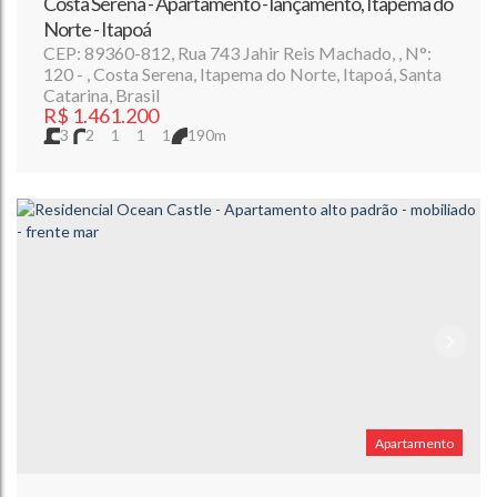
Costa Serena - Apartamento - lançamento, Itapema do
Norte - Itapoá
CEP: 89360-812
,
Rua 743 Jahir Reis Machado
,
N°:
120
,
Costa Serena
,
Itapema do Norte
,
Itapoá
,
Santa
Catarina
,
Brasil
R$
1.461.200
3
2
1
1
1
190m
Apartamento