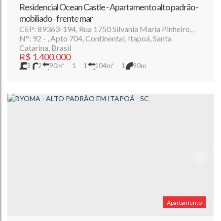
Residencial Ocean Castle - Apartamento alto padrão -
mobiliado - frente mar
CEP: 89363-194
,
Rua 1750 Silvania Maria Pinheiro
,
N°:
92
,
Apto 704
,
Continental
,
Itapoá
,
Santa
Catarina
,
Brasil
R$
1.400.000
3
2
90m²
1
1
104m²
1
90m
Apartamento