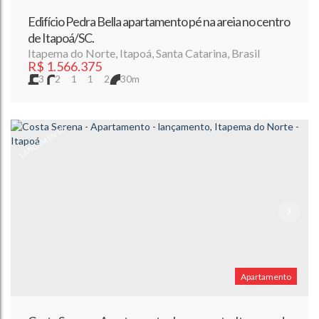
Edifício Pedra Bella apartamento pé na areia no centro
de Itapoá/SC.
Itapema do Norte
,
Itapoá
,
Santa Catarina
,
Brasil
R$
1.566.375
3
2
1
1
2
30m
LANÇAMENTO
Apartamento