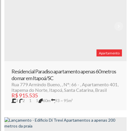
Apartamento
Residencial Paradiso apartamento apenas 60 metros
do mar em Itapoá/SC
Rua 779 Armindo Bueno
,
N°:
66
,
Apartamento 401
,
Itapema do Norte
,
Itapoá
,
Santa Catarina
,
Brasil
R$
915.535
3
2
1
1
60m
93 ~ 95m²