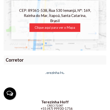
CEP: 89361-538
,
Rua 530 Iemanjá
,
N°:
169
,
Rainha do Mar
,
Itapoá
,
Santa Catarina
,
Brasil
Clique aqui para ver o
Mapa
Corretor
Terezinha Hoff
CRECI
72.047
+55 (47) 99930-1756