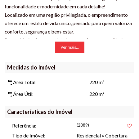
funcionalidade e modernidade em cada detalhe!
Localizado em uma região privilegiada, o empreendimento
oferece um estilo de vida único, pensado para quem valoriza
conforto, segurança e bem-estar.
Suas unidades foram projetadas para oferecer amplitude,
Ver mais...
luminosidade e conforto para você e sua família!
A cobertura, em especial, possui 220,41m quadrados que
acomodam 3 suítes, sala de estar/jantar, cozinha, área de
Medidas do Imóvel
serviço, lavabo e banheiro social, área gourmet, além de
ampla sacada com jacuzzi. Duas vagas de garagem.
Área Total:
220 m²
Características exclusivas, aliando espaço e conforto,
Área Útil:
220 m²
perfeitas para você que busca um lar diferenciado e
aconchegante.
Características do Imóvel
Referência:
(2089)
Além de todas essas qualidades, o edifício ainda conta com:
Tipo de Imóvel:
Residencial
»
Cobertura