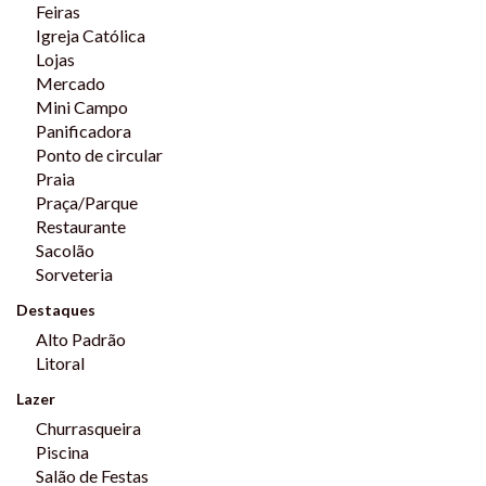
Feiras
Igreja Católica
Prazo de entrega: Dezembro de 2026.
Lojas
Mercado
Esperamos seu contato! Venha reservar sua cobertura hoje
Mini Campo
Panificadora
mesmo!
Ponto de circular
Praia
Praça/Parque
Restaurante
Sacolão
Sorveteria
Destaques
Alto Padrão
Litoral
Lazer
Churrasqueira
Piscina
Salão de Festas