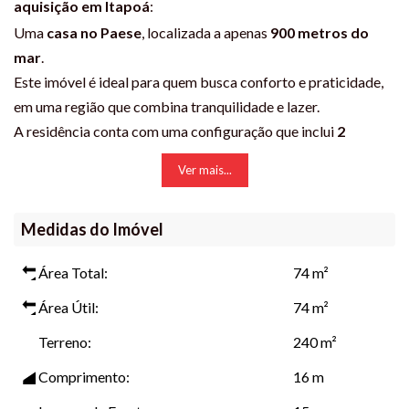
aquisição em Itapoá
:
Uma
casa no Paese
, localizada a apenas
900 metros do
mar
.
Este imóvel é ideal para quem busca conforto e praticidade,
em uma região que combina tranquilidade e lazer.
A residência conta com uma configuração que inclui
2
quartos com ventilador de teto
e
1 banheiro
,
Ver mais...
proporcionando um espaço confortável para sua família.
Com um total de
73.85m²
de área útil, este lar é perfeito para
Medidas do Imóvel
quem deseja viver perto da natureza e das belezas da praia.
O imóvel oferece uma série de comodidades que garantem
Área Total:
74 m²
praticidade e segurança no dia a dia, tais como:
Açougue nas proximidades
Área Útil:
74 m²
Água e energia disponíveis
Terreno:
240 m²
Alarme para maior segurança
Comprimento:
16 m
Área de serviço funcional
Copa e cozinha integradas