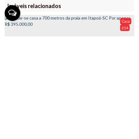
Imóveis relacionados
Casa
214
Vende-se casa a 700 metros da praia em Itapoá-SC
Por apenas R$ 395.000,00
Valor de Venda
R$
395.000
Casa
224