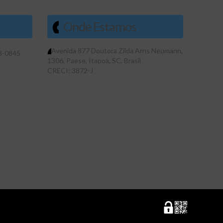
Onde Estamos
Avenida 877 Doutora Zilda Arns Neumann
,
3-0845
1306
,
Paese
,
Itapoá
,
SC
,
Brasil
CRECI: 3872-J