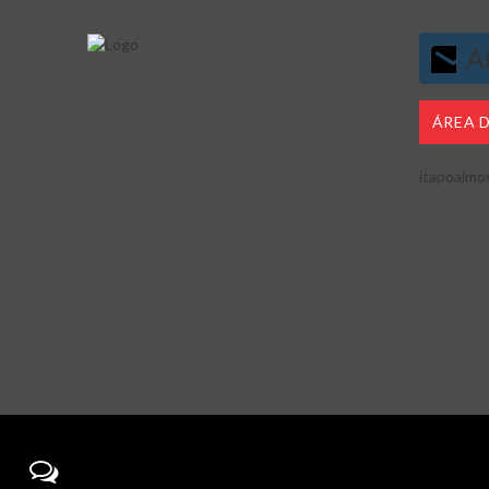
At
ÁREA 
itapoaimo