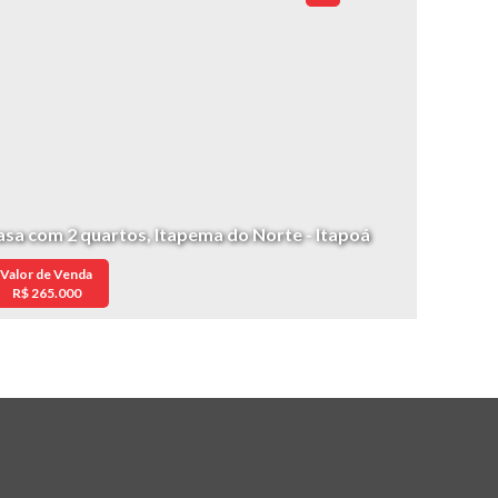
asa com 2 quartos, Itapema do Norte - Itapoá
Valor de Venda
R$
265.000