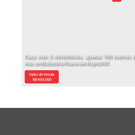
Casa com 2 dormitórios, apenas 700 metros 
mar, no Balneário Paese em Itapoá/SC
Valor de Venda
R$
450.000