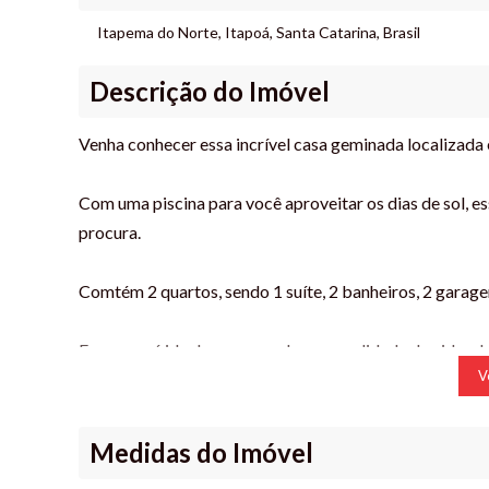
Itapema do Norte
,
Itapoá
,
Santa Catarina
,
Brasil
Descrição do Imóvel
Venha conhecer essa incrível casa geminada localizada
Com uma piscina para você aproveitar os dias de sol, e
procura.
Comtém 2 quartos, sendo 1 suíte, 2 banheiros, 2 garage
Essa casa é ideal para quem busca qualidade de vida e 
V
espaço para relaxar e curtir momentos em família.
Entre em contato conosco e agende uma visita para con
Medidas do Imóvel