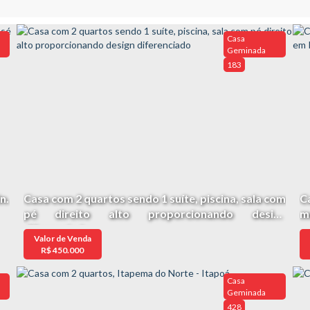
Casa
Geminada
183
n.
Casa com 2 quartos sendo 1 suíte, piscina, sala com
C
pé direito alto proporcionando design
m
diferenciado
Valor de Venda
R$
450.000
Casa
Geminada
428