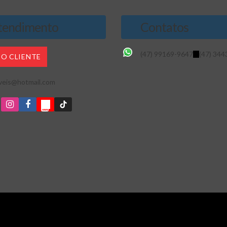
endimento
Contatos
(47) 99169-9647
(47) 344
DO CLIENTE
veis@hotmail.com