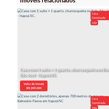
Imóveis relacionados
Casa
Geminada
102
Casa com 1 suite + 1 quarto, churrasqueira no Bal
São José - Itapoá SC.
Valor de Venda
R$
289.000
Casa
Geminada
296