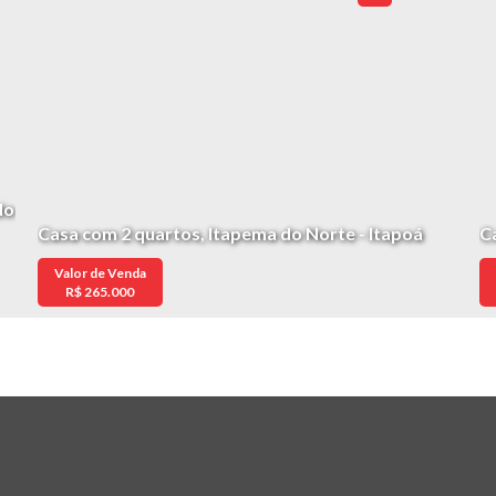
do
Casa com 2 quartos, Itapema do Norte - Itapoá
C
Valor de Venda
R$
265.000