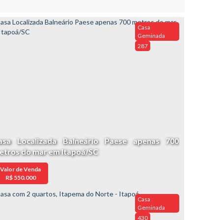
Casa
Geminada
287
asa Localizada Balneário Paese apenas 700
etros do mar em Itapoá/SC
Valor de Venda
R$
550.000
Casa
Geminada
430