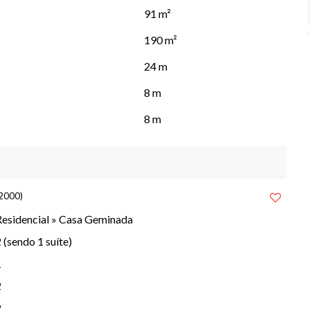
91 m²
190 m²
nibilidade. Para mais informações, entre em contato.
24 m
8 m
8 m
2000)
Residencial
»
Casa Geminada
 (sendo 1 suíte)
1
2
2