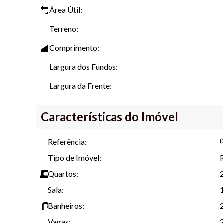
Venha viver cercado de conforto e lazer!
Área Útil:
Terreno:
Este anúncio está sujeito a alterações de preço e dispo
Comprimento:
Largura dos Fundos:
Largura da Frente:
Características do Imóvel
Referência:
(
Tipo de Imóvel:
Quartos:
2
Sala:
Banheiros:
Vagas: