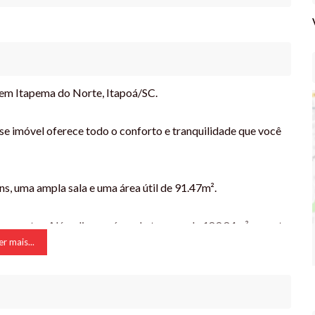
 em Itapema do Norte, Itapoá/SC.
sse imóvel oferece todo o conforto e tranquilidade que você
ns, uma ampla sala e uma área útil de 91.47m².
bem-estar. Além disso, a área do terreno de 189.84m² garante
er mais...
hecer de perto essa maravilhosa residência.