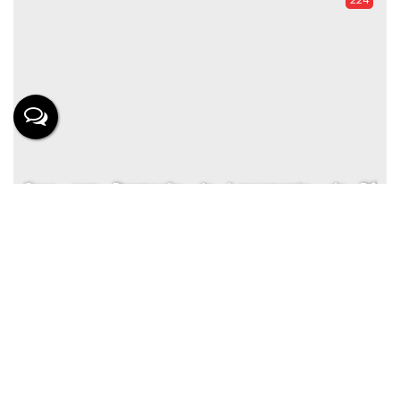
Casa com Promoção de Lançamento, de R$
420.000,00 por R$ 390.000,00
Valor de Venda
R$
390.000
Casa
511