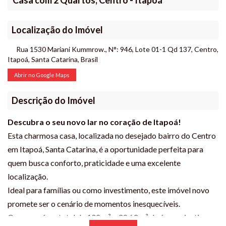
Casa com 2 Quartos, Centro - Itapoá
Localização do Imóvel
Rua 1530 Mariani Kummrow.
,
N°:
946
,
Lote 01-1 Qd 137
,
Centro
,
Itapoá
,
Santa Catarina
,
Brasil
Abrir no Google Maps
Descrição do Imóvel
Descubra o seu novo lar no coração de Itapoá!
Esta charmosa casa, localizada no desejado bairro do Centro
em Itapoá, Santa Catarina, é a oportunidade perfeita para
quem busca conforto, praticidade e uma excelente
localização.
Ideal para famílias ou como investimento, este imóvel novo
promete ser o cenário de momentos inesquecíveis.
Com uma área total de 102 m² e 39,63 m² de área privativa, a