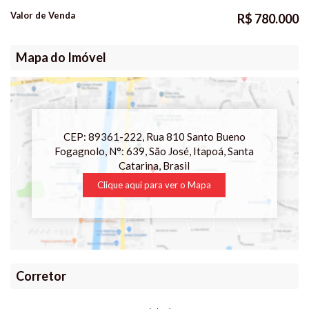
Valor de Venda
R$
780.000
Consulte-nos.
Valores sujeitos a alteração sem aviso prévio!
Mapa do Imóvel
CEP: 89361-222
,
Rua 810 Santo Bueno
Fogagnolo
,
N°:
639
,
São José
,
Itapoá
,
Santa
Catarina
,
Brasil
Clique aqui para ver o
Mapa
Corretor