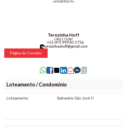
Terezinha Hoff
CRECI
72.047
+55 (47) 99930-1756
terezinhaahoff@gmail.com
Página do Corretor
Loteamento / Condomínio
Loteamento
Balneário São José II