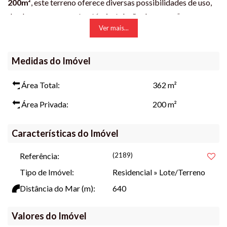
200m²
, este terreno oferece diversas possibilidades de uso,
desde armazenamento até a instalação de operações
Ver mais...
comerciais. A infraestrutura do espaço é robusta,
proporcionando conforto e segurança para suas atividades.
A localização privilegiada na
Rua 810 Santo Bueno
Medidas do Imóvel
Fogagnolo, nº 639
garante fácil acesso e visibilidade,
características essenciais para o crescimento e sucesso de
Área Total:
362 m²
seu negócio.
Área Privada:
200 m²
O valor de
R$ 780.000,00
representa um excelente
investimento para aqueles que desejam estabelecer ou
Características do Imóvel
expandir suas operações em uma das áreas mais promissoras
da região.
Referência:
(2189)
Não perca a oportunidade de conhecer este imóvel que pode
Tipo de Imóvel:
Residencial
»
Lote/Terreno
ser a solução perfeita para suas necessidades.
Agende sua
Distância do Mar (m):
640
visita
e venha conferir de perto, tudo o que este terreno com
estrutural de um barracão tem a oferecer!
Valores do Imóvel