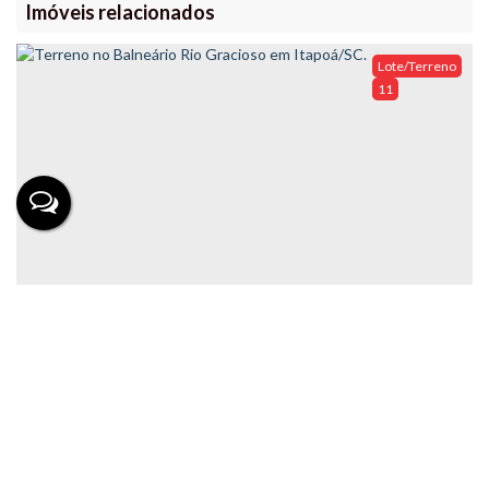
Imóveis relacionados
Lote/Terreno
11
Terreno no Balneário Rio Gracioso em Itapoá/SC.
Valor de Venda
R$
640.000
Lote/Terreno
115