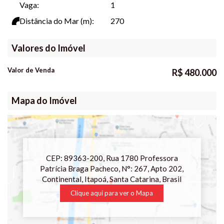
Vaga:
1
disponibilidade. Para mais informações, entre em contato.
Distância do Mar (m):
270
Valores do Imóvel
Valor de Venda
R$
480.000
Mapa do Imóvel
CEP: 89363-200
,
Rua 1780 Professora
Patrícia Braga Pacheco
,
N°:
267
,
Apto 202
,
Continental
,
Itapoá
,
Santa Catarina
,
Brasil
Clique aqui para ver o
Mapa