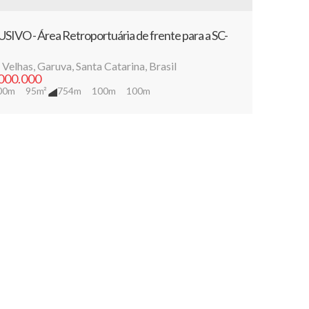
IVO - Área Retroportuária de frente para a SC-
 Velhas
,
Garuva
,
Santa Catarina
,
Brasil
000.000
00m
95m²
754m
100m
100m