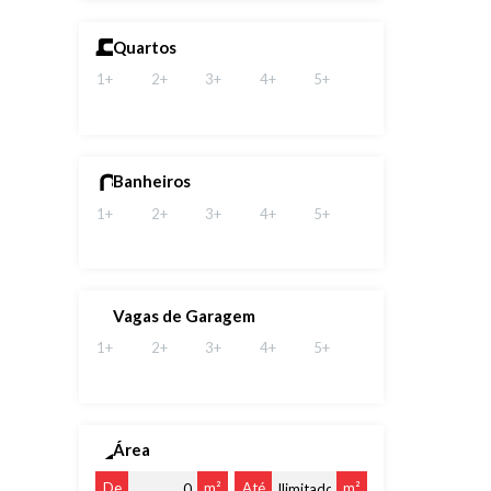
Quartos
1+
2+
3+
4+
5+
Banheiros
1+
2+
3+
4+
5+
Vagas de Garagem
1+
2+
3+
4+
5+
Área
De
m²
Até
m²