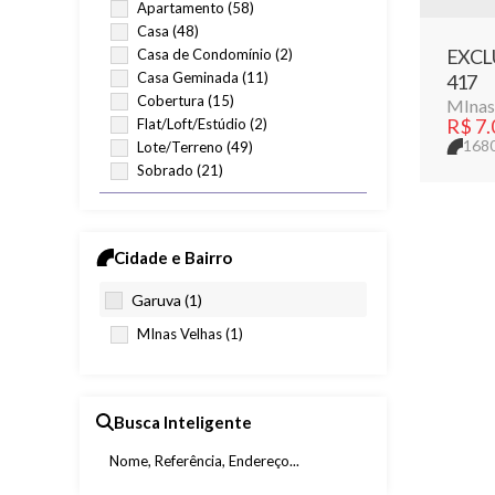
Apartamento (58)
Casa (48)
EXCLUS
Casa de Condomínio (2)
Casa Geminada (11)
417
Cobertura (15)
MInas
R$
7.
Flat/Loft/Estúdio (2)
168
Lote/Terreno (49)
Sobrado (21)
Comercial (9)
Comercial (1)
Cidade e Bairro
Escritório (1)
Hotel (1)
Garuva (1)
Prédio (4)
MInas Velhas (1)
Terreno (2)
Rural (2)
Sítio (1)
Busca Inteligente
Terreno (1)