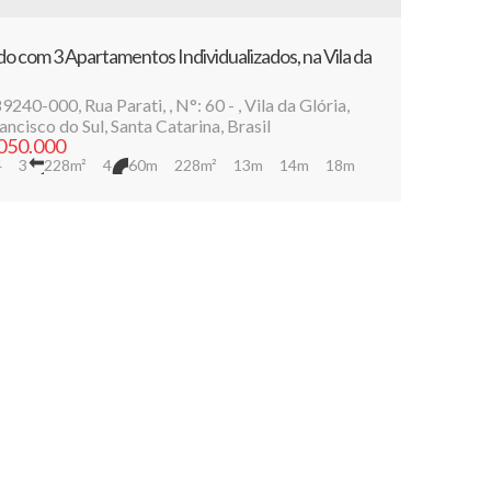
o com 3 Apartamentos Individualizados, na Vila da
89240-000
,
Rua Parati
,
N°:
60
,
Vila da Glória
,
ancisco do Sul
,
Santa Catarina
,
Brasil
050.000
4
3
228m²
4
60m
228m²
13m
14m
18m