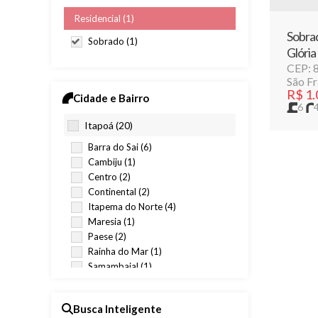
Residencial (1)
Sobrad
Sobrado (1)
Glória
CEP: 
São Fr
R$
1.
Cidade e Bairro
6
17m
Itapoá (20)
Barra do Sai (6)
Cambiju (1)
Centro (2)
Continental (2)
Itapema do Norte (4)
Maresia (1)
Paese (2)
Rainha do Mar (1)
Samambaial (1)
São Francisco do Sul (1)
Busca Inteligente
Vila da Glória (1)