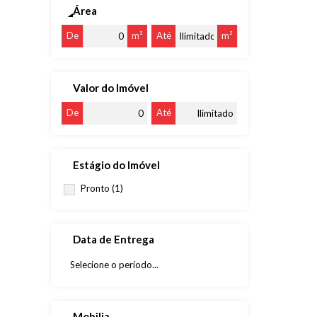
Área
De
m²
Até
m²
Valor do Imóvel
De
Até
Estágio do Imóvel
Pronto (1)
Data de Entrega
Mobilia