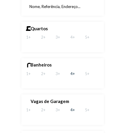
Quartos
1+
2+
3+
4+
5+
Banheiros
1+
2+
3+
4+
5+
Vagas de Garagem
1+
2+
3+
4+
5+