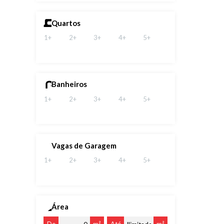
Quartos
1+
2+
3+
4+
5+
Banheiros
1+
2+
3+
4+
5+
Vagas de Garagem
1+
2+
3+
4+
5+
Área