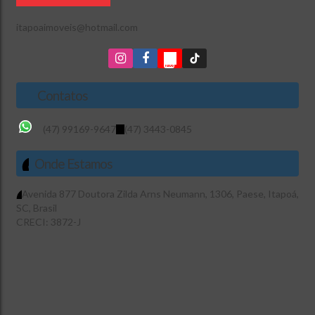
itapoaimoveis@hotmail.com
Contatos
(47) 99169-9647
(47) 3443-0845
Onde Estamos
Avenida 877 Doutora Zilda Arns Neumann
,
1306
,
Paese
,
Itapoá
,
SC
,
Brasil
CRECI: 3872-J