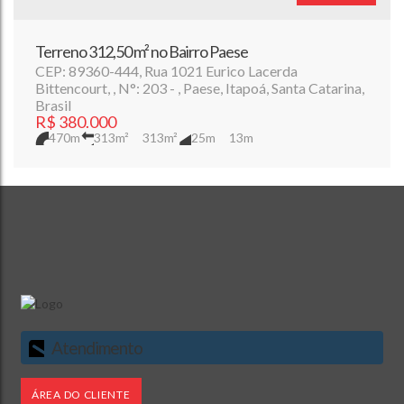
Terreno 312,50 m² no Bairro Paese
CEP: 89360-444
,
Rua 1021 Eurico Lacerda
Bittencourt
,
N°:
203
,
Paese
,
Itapoá
,
Santa Catarina
,
Brasil
R$
380.000
470m
313m²
313m²
25m
13m
Atendimento
ÁREA DO CLIENTE