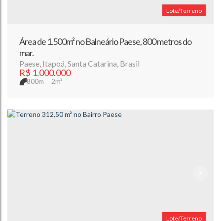
Lote/Terreno
Área de 1.500m² no Balneário Paese, 800 metros do
mar.
Paese
,
Itapoá
,
Santa Catarina
,
Brasil
R$
1.000.000
800m
2m²
Lote/Terreno