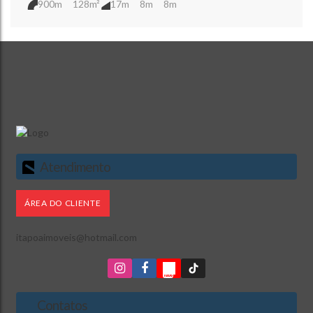
900m
128m²
17m
8m
8m
Atendimento
ÁREA DO CLIENTE
itapoaimoveis@hotmail.com
Contatos