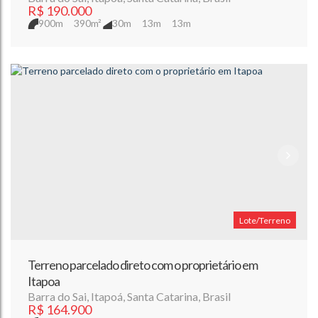
R$
190.000
900m
390m²
30m
13m
13m
Lote/Terreno
Terreno parcelado direto com o proprietário em
Itapoa
Barra do Sai
,
Itapoá
,
Santa Catarina
,
Brasil
R$
164.900