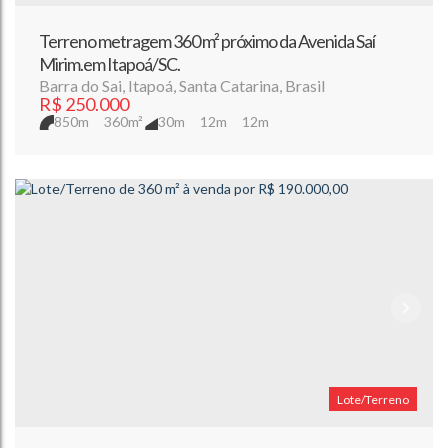
Terreno metragem 360 m² próximo da Avenida Saí
Mirim.em Itapoá/SC.
Barra do Sai
,
Itapoá
,
Santa Catarina
,
Brasil
R$
250.000
850m
360m²
30m
12m
12m
Lote/Terreno