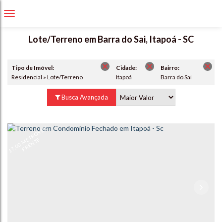
Lote/Terreno em Barra do Sai, Itapoá - SC
Tipo de Imóvel:
Cidade:
Bairro:
Residencial » Lote/Terreno
Itapoá
Barra do Sai
Busca Avançada
1
7,
0
0
M
T
R
O
S
D
E
F
R
E
N
T
E
E