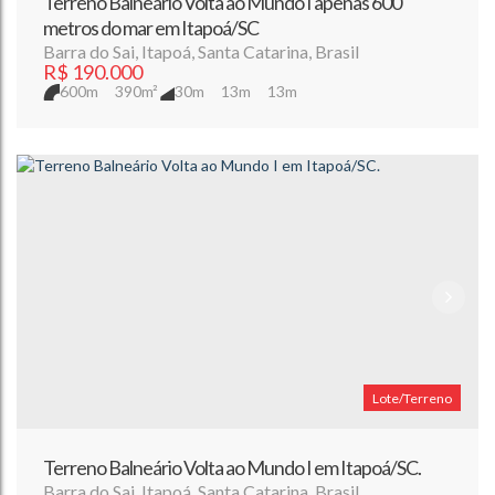
Terreno Balneário Volta ao Mundo I apenas 600
metros do mar em Itapoá/SC
Barra do Sai
,
Itapoá
,
Santa Catarina
,
Brasil
R$
190.000
600m
390m²
30m
13m
13m
Lote/Terreno
Terreno Balneário Volta ao Mundo I em Itapoá/SC.
Barra do Sai
,
Itapoá
,
Santa Catarina
,
Brasil