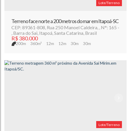
Lote/Terreno
Terreno face norte a 200 metros do mar em Itapoá-SC
CEP: 89361-808
,
Rua 250 Manoel Caldeira
,
N°:
165
,
Barra do Sai
,
Itapoá
,
Santa Catarina
,
Brasil
R$
380.000
200m
360m²
12m
12m
30m
30m
Lote/Terreno