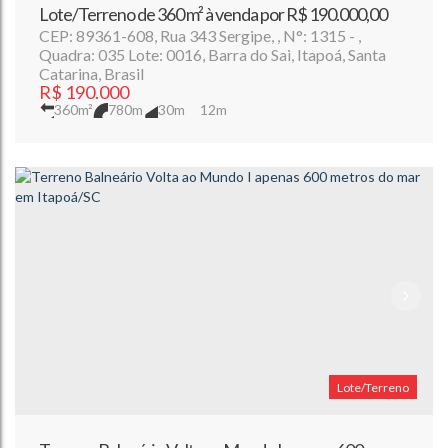
Lote/Terreno de 360 m² à venda por R$ 190.000,00
CEP: 89361-608
,
Rua 343 Sergipe
,
N°:
1315
,
Quadra: 035 Lote: 0016
,
Barra do Sai
,
Itapoá
,
Santa
Catarina
,
Brasil
R$
190.000
360m²
780m
30m
12m
Lote/Terreno