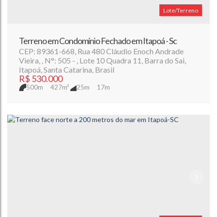
Lote/Terreno
Terreno em Condomínio Fechado em Itapoá - Sc
CEP: 89361-668
,
Rua 480 Cláudio Enoch Andrade
Vieira
,
N°:
505
,
Lote 10 Quadra 11
,
Barra do Sai
,
Itapoá
,
Santa Catarina
,
Brasil
R$
530.000
500m
427m²
25m
17m