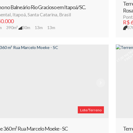
Terr
o no Balneário Rio Gracioso em Itapoá/SC.
Rosa
ental
,
Itapoá
,
Santa Catarina
,
Brasil
Pont
0.000
R$
6
m
390m²
30m
13m
13m
37
7
A
Lote/Terreno
e 360 m² Rua Marcelo Moeke - SC
Terr