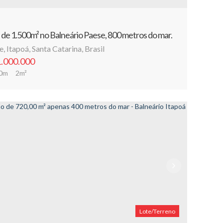
 de 1.500m² no Balneário Paese, 800 metros do mar.
e
,
Itapoá
,
Santa Catarina
,
Brasil
.000.000
0m
2m²
Lote/Terreno