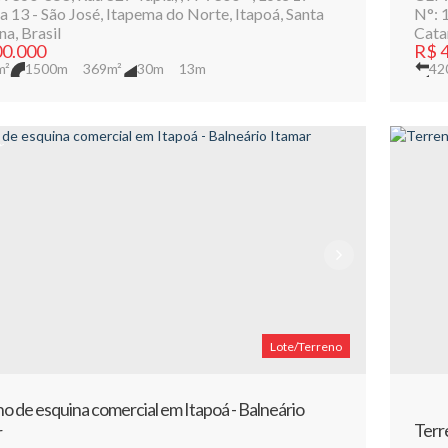
 13 - São José
,
Itapema do Norte
,
Itapoá
,
Santa
N°:
1
na
,
Brasil
Cata
0.000
R$
4
m²
1500m
369m²
30m
13m
42
L
Lote/Terreno
o de esquina comercial em Itapoá - Balneário
Terr
r