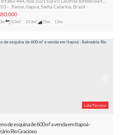
 89360-444
,
Rua 1021 Eurico Lacerda Bittencourt
,
03
,
Paese
,
Itapoá
,
Santa Catarina
,
Brasil
80.000
0m
313m²
313m²
25m
13m
Lote/Terreno
eno de esquina de 600 m² a venda em Itapoá -
eário Rio Gracioso