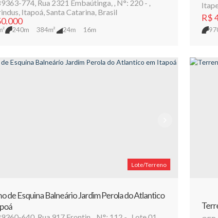
89363-774
,
Rua 2321 Embaútinga
,
N°:
220
,
Itap
indus
,
Itapoá
,
Santa Catarina
,
Brasil
R$
4
0.000
m²
240m
384m²
24m
16m
97
Lote/Terreno
o de Esquina Balneário Jardim Perola do Atlantico
Terr
apoá
89360-640
,
Rua 917 Frontin
,
N°:
112
,
Lote 01