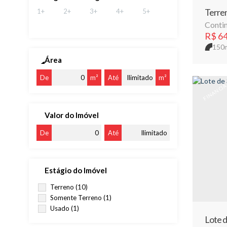
Terren
1+
2+
3+
4+
5+
Contin
R$
64
150
Área
De
m²
Até
m²
FINANCI
Valor do Imóvel
De
Até
Estágio do Imóvel
Terreno (10)
Somente Terreno (1)
Usado (1)
Lote d