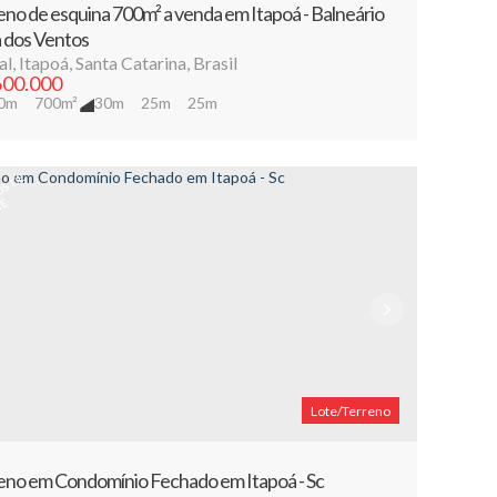
eno de esquina 700m² a venda em Itapoá - Balneário
 dos Ventos
al
,
Itapoá
,
Santa Catarina
,
Brasil
00.000
0m
700m²
30m
25m
25m
1
,
0
0
M
T
R
O
S
D
E
F
R
E
N
T
E
E
Lote/Terreno
eno em Condomínio Fechado em Itapoá - Sc