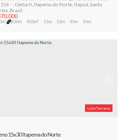
156
,
Gleba II
,
Itapema do Norte
,
Itapoá
,
Santa
rina
,
Brasil
70.000
0m²
830m
420m²
12m
12m
35m
35m
Lote/Terreno
eno 15x30 Itapema do Norte