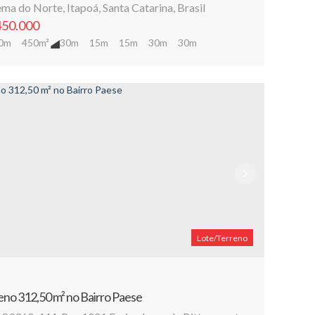
ema do Norte
,
Itapoá
,
Santa Catarina
,
Brasil
50.000
0m
450m²
30m
15m
15m
30m
30m
Lote/Terreno
eno 312,50 m² no Bairro Paese