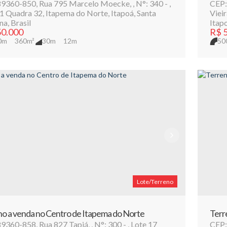
89360-850
,
Rua 795 Marcelo Moecke
,
N°:
340
,
CEP:
11 Quadra 32
,
Itapema do Norte
,
Itapoá
,
Santa
Vieir
na
,
Brasil
Itap
0.000
R$
5
0m
360m²
30m
12m
50
A
Lote/Terreno
o a venda no Centro de Itapema do Norte
Terr
89360-858
,
Rua 827 Tapiá
,
N°:
300
,
Lote 17
CEP: