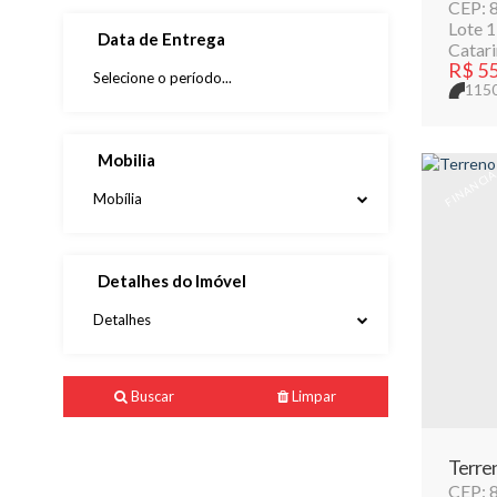
CEP: 
Lote 
Data de Entrega
Catari
R$
55
115
Mobilia
FINANCI
Mobília
Detalhes do Imóvel
Detalhes
Buscar
Limpar
Terren
CEP: 