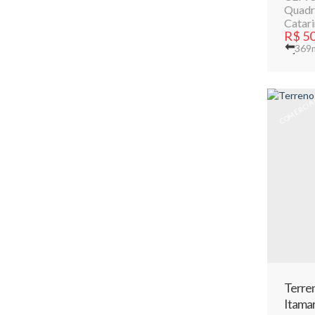
Quadra
Catari
R$
50
369
COMERCIA
Terren
Itama