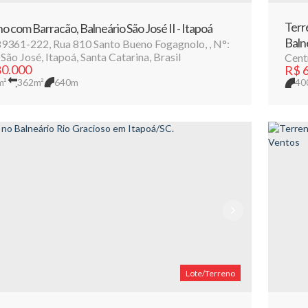
Terr
o com Barracão, Balneário São José II - Itapoá
Baln
89361-222
,
Rua 810 Santo Bueno Fogagnolo
,
N°:
,
São José
,
Itapoá
,
Santa Catarina
,
Brasil
Cent
0.000
R$
6
m²
362m²
640m
40
Lote/Terreno