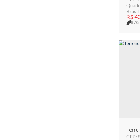
Quadr
Brasil
R$
43
870
Terren
CEP: 