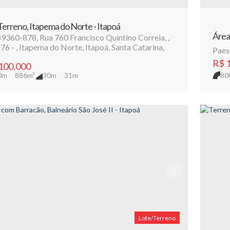
erreno, Itapema do Norte - Itapoá
Área
89360-878
,
Rua 760 Francisco Quintino Correia
,
76
,
Itapema do Norte
,
Itapoá
,
Santa Catarina
,
Paes
R$
1
100.000
80
0m
886m²
30m
31m
Lote/Terreno