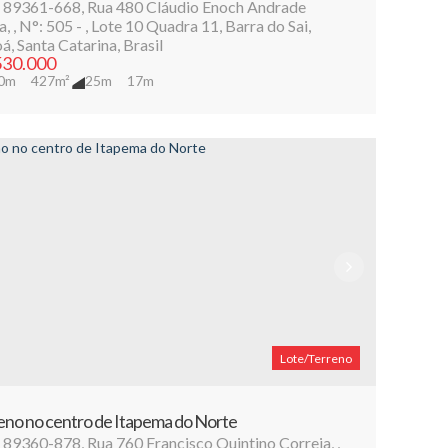
 89361-668
,
Rua 480 Cláudio Enoch Andrade
a
,
N°:
505
,
Lote 10 Quadra 11
,
Barra do Sai
,
oá
,
Santa Catarina
,
Brasil
30.000
0m
427m²
25m
17m
Lote/Terreno
eno no centro de Itapema do Norte
 89360-878
,
Rua 760 Francisco Quintino Correia
,