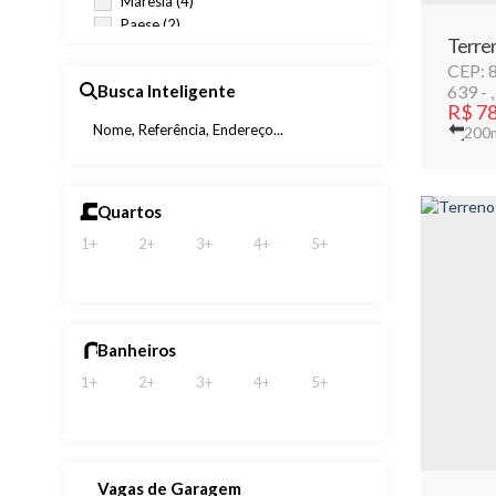
Maresia (4)
Paese (2)
Terren
Pontal (5)
CEP: 
Real Itapoá I (1)
Busca Inteligente
639
São José (4)
R$
78
200
Quartos
1+
2+
3+
4+
5+
Banheiros
1+
2+
3+
4+
5+
Vagas de Garagem