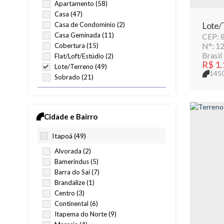
Apartamento (58)
Casa (47)
Lote/T
Casa de Condomínio (2)
Casa Geminada (11)
CEP: 
N°:
12
Cobertura (15)
Brasil
Flat/Loft/Estúdio (2)
R$
1.
Lote/Terreno (49)
145
Sobrado (21)
Comercial (9)
Comercial (1)
Cidade e Bairro
Escritório (1)
Hotel (1)
Itapoá (49)
Prédio (4)
Alvorada (2)
Terreno (2)
Bamerindus (5)
Rural (2)
Barra do Sai (7)
Brandalize (1)
Sítio (1)
Centro (3)
Terreno (1)
Continental (6)
Itapema do Norte (9)