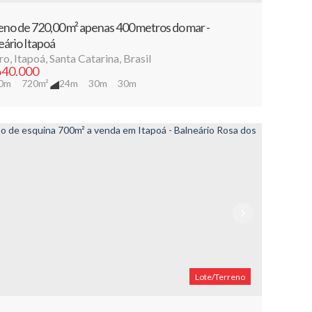
eno de 720,00 m² apenas 400 metros do mar -
eário Itapoá
ro
,
Itapoá
,
Santa Catarina
,
Brasil
40.000
0m
720m²
24m
30m
30m
Lote/Terreno