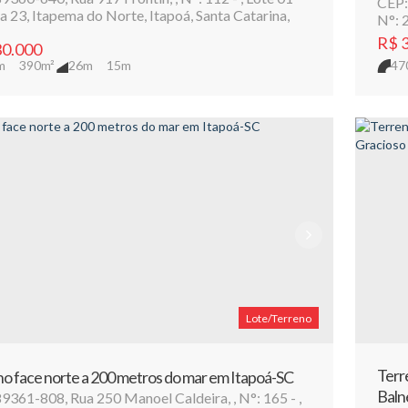
CEP:
a 23
,
Itapema do Norte
,
Itapoá
,
Santa Catarina
,
N°:
2
R$
3
0.000
m
390m²
26m
15m
47
Lote/Terreno
Terr
o face norte a 200 metros do mar em Itapoá-SC
Baln
89361-808
,
Rua 250 Manoel Caldeira
,
N°:
165
,