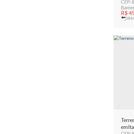
CEP: 
Bamer
R$
45
384
Terren
em It
CEP: 