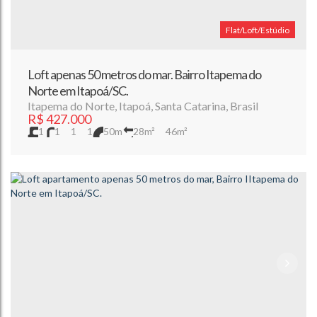
Flat/Loft/Estúdio
Loft apenas 50 metros do mar. Bairro Itapema do
Norte em Itapoá/SC.
Itapema do Norte
,
Itapoá
,
Santa Catarina
,
Brasil
R$
427.000
1
1
1
1
50m
28m²
46m²