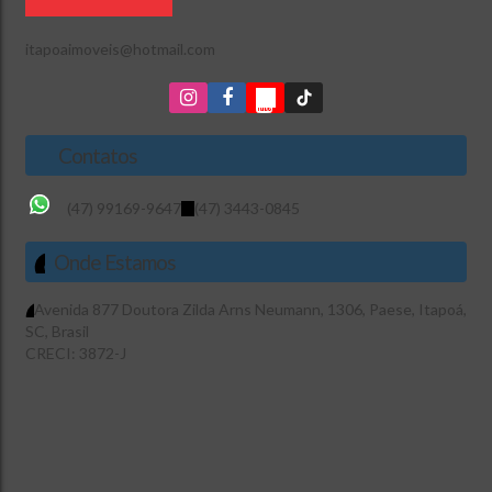
itapoaimoveis@hotmail.com
Contatos
(47) 99169-9647
(47) 3443-0845
Onde Estamos
Avenida 877 Doutora Zilda Arns Neumann
,
1306
,
Paese
,
Itapoá
,
SC
,
Brasil
CRECI: 3872-J