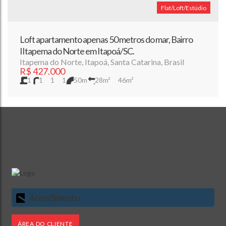
Flat/Loft/Estúdio
Loft apartamento apenas 50 metros do mar, Bairro
IItapema do Norte em Itapoá/SC.
Itapema do Norte
,
Itapoá
,
Santa Catarina
,
Brasil
R$
427.000
1
1
1
1
50m
28m²
46m²
Atendimento
ÁREA DO CLIENTE