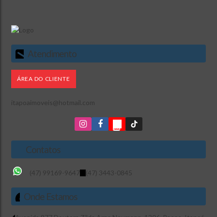
Atendimento
ÁREA DO CLIENTE
itapoaimoveis@hotmail.com
Contatos
(47) 99169-9647
(47) 3443-0845
Onde Estamos