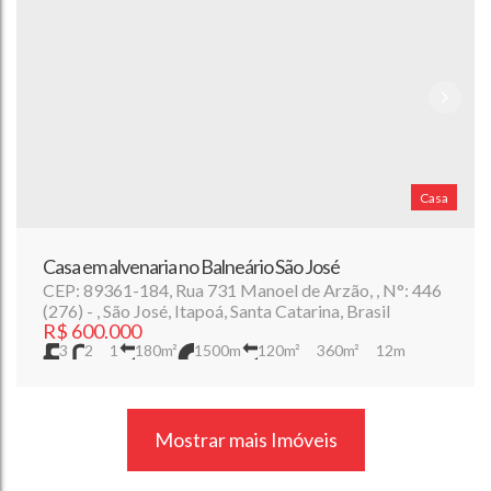
Casa
Casa em alvenaria no Balneário São José
CEP: 89361-184
,
Rua 731 Manoel de Arzão
,
N°:
446
(276)
,
São José
,
Itapoá
,
Santa Catarina
,
Brasil
R$
600.000
3
2
1
180m²
1500m
120m²
360m²
12m
12m
30m
30m
Mostrar mais Imóveis