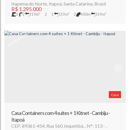
Itapema do Norte
,
Itapoá
,
Santa Catarina
,
Brasil
R$
1.295.000
3
2
319m²
2
1
319m²
2
400m
319m²
360m²
30m
12m
OPORTUNIDADE
Casa
Casa Containers com 4 suites + 1 Kitnet - Cambiju -
Itapoá
CEP: 89361-454
,
Rua 560 Jequetibá
,
N°:
113
,