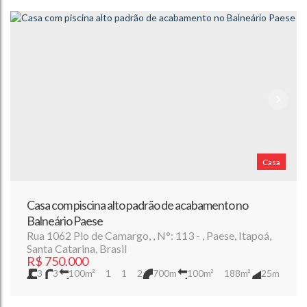
Casa
Casa com piscina alto padrão de acabamento no
Balneário Paese
Rua 1062 Pio de Camargo
,
N°:
113
,
Paese
,
Itapoá
,
Santa Catarina
,
Brasil
R$
750.000
3
3
100m²
1
1
2
700m
100m²
188m²
25m
8m
8m
25m
25m