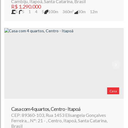
Cambiju
,
Itapoá
,
Santa Catarina
,
Brasil
R$
1.290.000
5
5
1
4
5
100m
360m²
30m
12m
Casa
Casa com 4 quartos, Centro - Itapoá
CEP: 89360-103
,
Rua 1453 Elisangela Gonçalves
Ferreira
,
N°:
21
,
Centro
,
Itapoá
,
Santa Catarina
,
Brasil