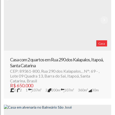
Casa
Casa com 2 quartos em Rua 290 dos Kalapalos, Itapoá,
Santa Catarina
CEP: 89361-800
,
Rua 290 dos Kalapalos
,
N°:
69
,
Lote 09 Quadra 13
,
Barra do Sai
,
Itapoá
,
Santa
Catarina
,
Brasil
R$
650.000
2
2
1
107m²
2
200m
107m²
360m²
30m
12m