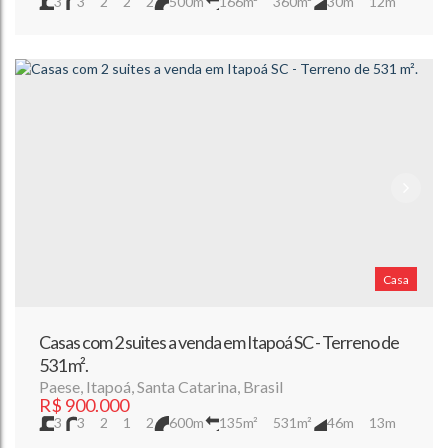
3
3
2
2
2
500m
166m²
360m²
30m
12m
12m
Casa
Casas com 2 suites a venda em Itapoá SC - Terreno de
531 m².
Paese
,
Itapoá
,
Santa Catarina
,
Brasil
R$
900.000
3
3
2
1
2
600m
135m²
531m²
46m
13m
13m