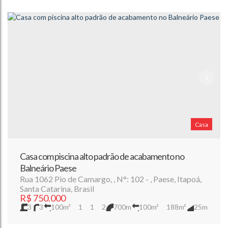
Casa
Casa com piscina alto padrão de acabamento no
Balneário Paese
Rua 1062 Pio de Camargo
,
N°:
102
,
Paese
,
Itapoá
,
Santa Catarina
,
Brasil
R$
750.000
3
3
100m²
1
1
2
700m
100m²
188m²
25m
8m
8m
25m
25m