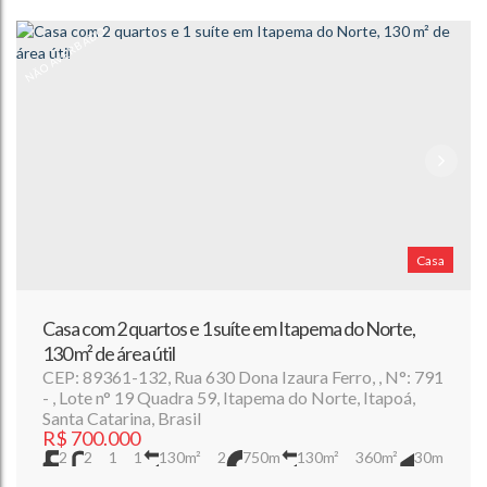
NÃO AVERBADO
Casa
Casa com 2 quartos e 1 suíte em Itapema do Norte,
130 m² de área útil
CEP: 89361-132
,
Rua 630 Dona Izaura Ferro
,
N°:
791
,
Lote n° 19 Quadra 59
,
Itapema do Norte
,
Itapoá
,
Santa Catarina
,
Brasil
R$
700.000
2
2
1
1
130m²
2
750m
130m²
360m²
30m
12m