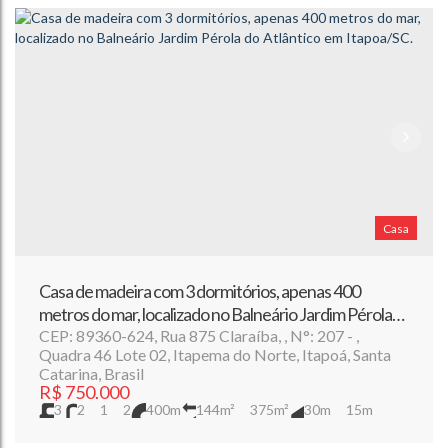
Casa
Casa de madeira com 3 dormitórios, apenas 400
metros do mar, localizado no Balneário Jardim Pérola
do Atlântico em Itapoa/SC.
CEP: 89360-624
,
Rua 875 Claraíba
,
N°:
207
,
Quadra 46 Lote 02
,
Itapema do Norte
,
Itapoá
,
Santa
Catarina
,
Brasil
R$
750.000
3
2
1
2
400m
144m²
375m²
30m
15m