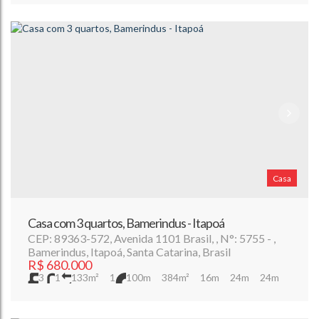
Casa
Casa com 3 quartos, Bamerindus - Itapoá
CEP: 89363-572
,
Avenida 1101 Brasil
,
N°:
5755
,
Bamerindus
,
Itapoá
,
Santa Catarina
,
Brasil
R$
680.000
3
1
133m²
1
100m
384m²
16m
24m
24m