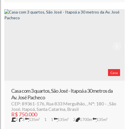
Casa
Casa com 3 quartos, São José - Itapoá a 30 metros da
Av. José Pacheco
CEP: 89361-176
,
Rua 833 Mergulhão
,
N°:
180
,
São
José
,
Itapoá
,
Santa Catarina
,
Brasil
R$
750.000
2
3
135m²
1
1
135m²
2
1700m
135m²
360m²
30m
12m