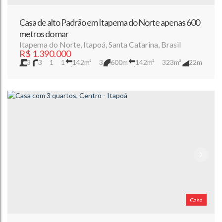
Casa de alto Padrão em Itapema do Norte apenas 600
metros do mar
Itapema do Norte
,
Itapoá
,
Santa Catarina
,
Brasil
R$
1.390.000
3
3
1
1
142m²
3
600m
142m²
323m²
22m
15m
15m
Casa