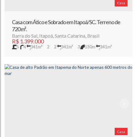
Casa
Casa com Ático e Sobrado em Itapoá/SC. Terreno de
720 m².
Barra do Sai
,
Itapoá
,
Santa Catarina
,
Brasil
R$
1.399.000
5
4
341m²
2
2
341m²
3
130m
341m²
720m²
24m
24m
30m
30m
Casa