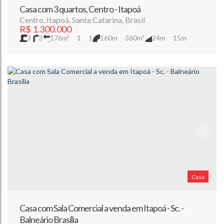
Casa com 3 quartos, Centro - Itapoá
Centro
,
Itapoá
,
Santa Catarina
,
Brasil
R$
1.300.000
3
3
176m²
1
1
160m
360m²
24m
15m
Casa
Casa com Sala Comercial a venda em Itapoá - Sc. -
Balneário Brasília