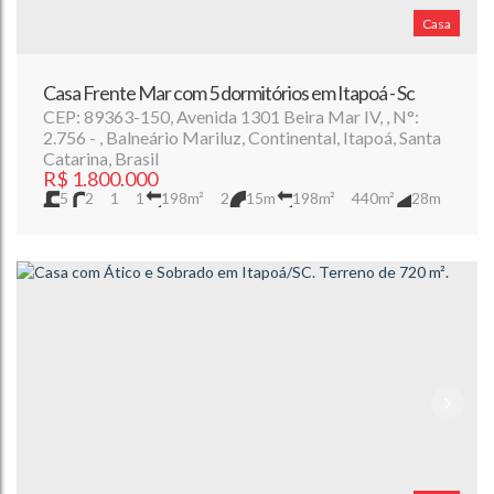
Casa
Casa Frente Mar com 5 dormitórios em Itapoá - Sc
CEP: 89363-150
,
Avenida 1301 Beira Mar IV
,
N°:
2.756
,
Balneário Mariluz
,
Continental
,
Itapoá
,
Santa
Catarina
,
Brasil
R$
1.800.000
5
2
1
1
198m²
2
15m
198m²
440m²
28m
16m