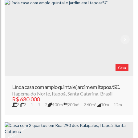
Casa
Linda casa com amplo quintal e jardim em Itapoa/SC.
Itapema do Norte
,
Itapoá
,
Santa Catarina
,
Brasil
R$
680.000
2
2
1
1
2
400m
200m²
360m²
30m
12m
12m
NÃO FINANCIA