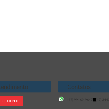
endimento
Contatos
(47) 99169-9647
(47) 344
DO CLIENTE