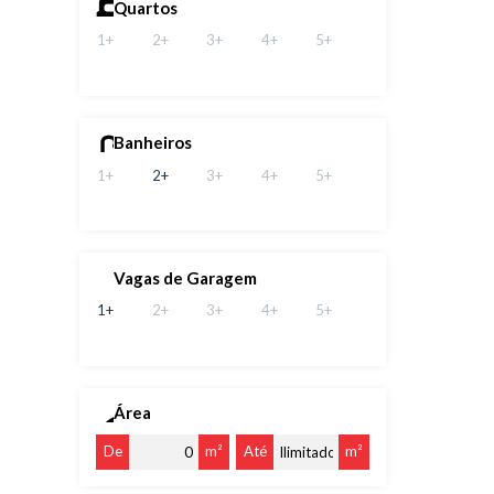
Quartos
1+
2+
3+
4+
5+
Banheiros
1+
2+
3+
4+
5+
Vagas de Garagem
1+
2+
3+
4+
5+
Área
De
m²
Até
m²