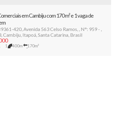
Comerciais em Cambiju com 170 m² e 1 vaga de
em
89361-420
,
Avenida 563 Celso Ramos
,
N°:
959
,
3
,
Cambiju
,
Itapoá
,
Santa Catarina
,
Brasil
000
1
1
400m
170m²