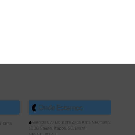
Onde Estamos
Avenida 877 Doutora Zilda Arns Neumann
,
3-0845
1306
,
Paese
,
Itapoá
,
SC
,
Brasil
CRECI: 3872-J